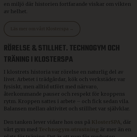
en miljö där historien fortfarande viskar om vikten
av helhet.
Läs mer om vårt Klosterspa →
RÖRELSE & STILLHET. TECHNOGYM OCH
TRÄNING I KLOSTERSPA
I klostrets historia var rörelse en naturlig del av
livet. Arbetet i trädgårdar, kök och verkstäder var
fysiskt, men alltid utfört med närvaro,
återkommande pauser och respekt för kroppens
rytm. Kroppen sattes i arbete – och fick sedan vila.
Balansen mellan aktivitet och stillhet var självklar.
Den tanken lever vidare hos oss på
KlosterSPA
, där
vårt gym med
Technogym‑utrustnin
g
är mer än en
plats för träning. Det är ett rum för medveten