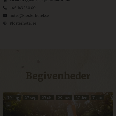
Lasarettsgatan 3, 592 30 Vadstena
hjemmesidens grundlæggende funktionalitet
såsom brugerlogin og kontoadministration.
+46 143 130 00
Hjemmesiden kan ikke bruges korrekt uden de
absolut nødvendige cookies.
hotel@klosterhotel.se
Navn
Udbyder / Domæne
Udløbsdato
Klosterhotel.se
imbox-consent
imbox.io
Session
d3p_e.gif
mkt.dep-x.com
Session
Begivenheder
ARRAffinity
Session
Microsoft Corporation
resources.citybreak.com
30 aug
27 sep
25 okt
29 nov
27 dec
31 jan
Google Privacy Policy
...