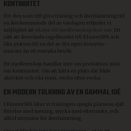
KONTINUITET
För den som vill göra träning och återhämtning till
en återkommande del av vardagen erbjuder vi
möjlighet att
s
kapa ett medlemskap hos oss
.
Ett
sätt att återvända regelbundet till KlosterSPA och
låta platsen bli en del av din egen livsrytm –
snarare än ett enstaka besök.
Ett medlemskap handlar inte om prestation, utan
om kontinuitet. Om att hitta en plats där både
aktivitet och vila ryms, vecka efter vecka.
EN MODERN TOLKNING AV EN GAMMAL IDÉ
I KlosterSPA låter vi träningen spegla platsens själ:
Rörelse med mening, styrka med eftertanke, och
alltid utrymme för återhämtning.
Gymet blir här inte bara utrustning – utan ett