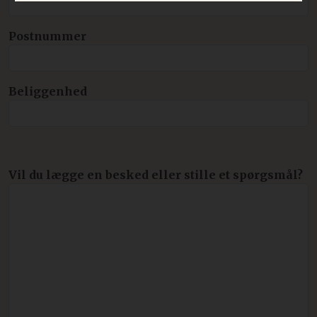
FUNKTIONALITET
Postnummer
UKLASSIFICEREDE
Beliggenhed
Absolut nødvendige
Ydeevne
Målretning
Funktionalitet
Uklassificerede
Vil du lægge en besked eller stille et spørgsmål?
Absolut nødvendige cookies muliggør
hjemmesidens grundlæggende funktionalitet
såsom brugerlogin og kontoadministration.
Hjemmesiden kan ikke bruges korrekt uden de
absolut nødvendige cookies.
Navn
Udbyder / Domæne
Udløbsdato
imbox-consent
imbox.io
Session
d3p_e.gif
mkt.dep-x.com
Session