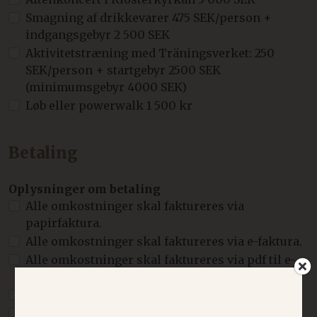
Smagning af drikkevarer 475 SEK/person +
indgangsgebyr 2 500 SEK
Aktivitetstræning med Träningsverket: 250
SEK/person + startgebyr 2500 SEK
(minimumsgebyr 4000 SEK)
Løb eller powerwalk 1 500 kr
Betaling
Oplysninger om betaling
Alle omkostninger skal faktureres via
papirfaktura.
Alle omkostninger skal faktureres via e-faktura.
Alle omkostninger skal faktureres via pdf til e-
mailadressen
Alle omkostninger betales med kort på stedet
Deltagerne betaler selv alle omkostninger med