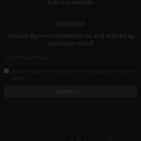
används ofta i min
Corporation
Kort over området
Microsoft som en 
.clarity.ms
användaridentifier
Det kan ställas in a
inbäddade Microso
NYHEDSBREVE
skript. Mycket tros
synkronisera över
många olika
Tilmeld dig vores nyhedsbrev for at få nyheder og
Microsoft-domäner
vilket möjliggör
eksklusive tilbud!
användarspårning.
SM
.c.clarity.ms
Session
Detta är en Microso
MSN 1: a parts coo
som vi använder fö
att mäta
användningen av
Jeg giver tilladelse til behandling af mine personlige data i henhold til
webbplatsen för
GDPR
intern analys.
Abonner nu →.