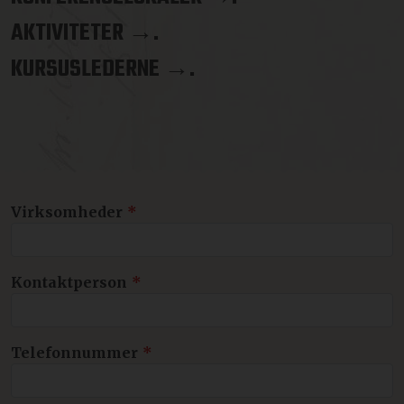
AKTIVITETER →.
KURSUSLEDERNE →.
Lad
Virksomheder
dette
felt
være
Kontaktperson
tomt
Telefonnummer