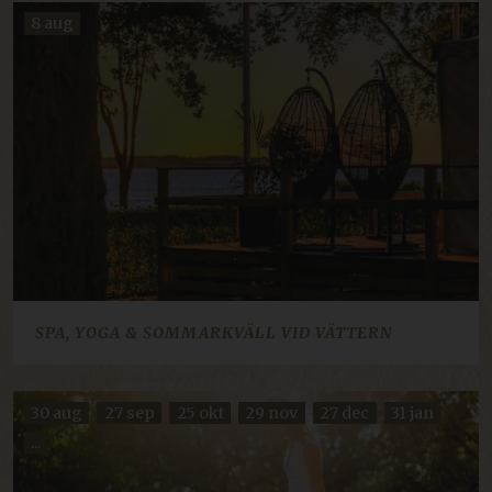
8 aug
__cf_bm
29 minutter
Cloudflare Inc.
57
.linkedin.com
sekunder
CRAFT_CSRF_TOKEN
Session
Cloudflare Inc.
.en.klosterhotel.se
CraftSessionId
Session
Pixel & Tonic Inc.
.nb.klosterhotel.se
SPA, YOGA & SOMMARKVÄLL VID VÄTTERN
CRAFT_CSRF_TOKEN
Session
Cloudflare Inc.
.da.klosterhotel.se
li_gc
5 måneder
LinkedIn Corporation
30 aug
27 sep
25 okt
29 nov
27 dec
31 jan
4 uger
.linkedin.com
...
ARRAffinitySameSite
Session
Microsoft Corporation
.resources.citybreak.com