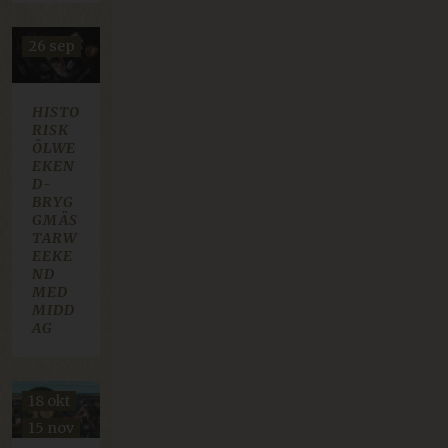
26 sep
HISTO
RISK
ÖLWE
EKEN
D-
BRYG
GMÄS
TARW
EEKE
ND
MED
MIDD
AG
18 okt
15 nov