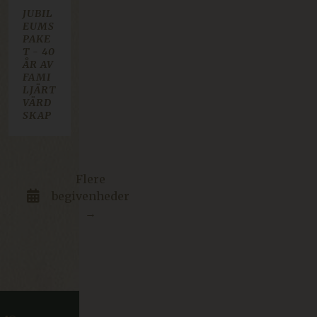
JUBIL
EUMS
PAKE
T - 40
ÅR AV
FAMI
LJÄRT
VÄRD
SKAP
Flere
begivenheder
→