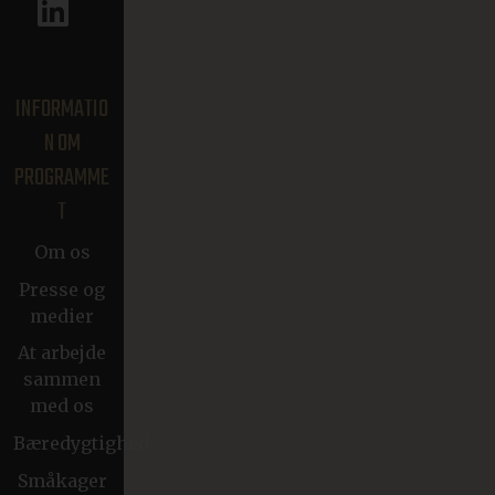
INFORMATIO
N OM
PROGRAMME
T
Om os
Presse og
medier
At arbejde
sammen
med os
Bæredygtighed
Småkager