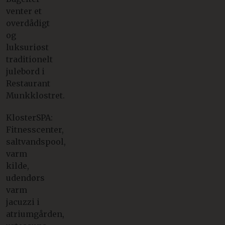
venter et
overdådigt
og
luksuriøst
traditionelt
julebord i
Restaurant
Munkklostret.
KlosterSPA:
Fitnesscenter,
saltvandspool,
varm
kilde,
udendørs
varm
jacuzzi i
atriumgården,