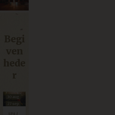
Begi
ven
hede
r
30 aug
27 sep
25 okt
SPA I