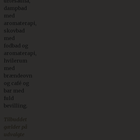
urtesauna,
dampbad
med
aromaterapi,
skovbad
med
fodbad og
aromaterapi,
hvilerum
med
brændeovn
og café og
bar med
fuld
bevilling.
Tilbuddet
gælder på
udvalgte