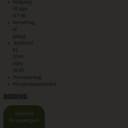
Indgang
til spa
(13-16)
Servering
af
gløgg
Julebord
kl.
17.00
eller
18.00
Overnatning
Morgenmadsbuffet
BOOKING
Send en
forespørgsel
→.