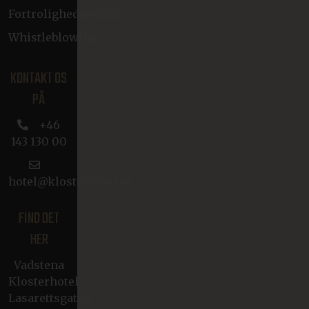
Fortrolighedspolitik
Whistleblowing
KONTAKT OS
PÅ
+46
143 130 00
hotel@klosterhotel.se
FIND DET
HER
Vadstena
Klosterhotel
Lasarettsgatan