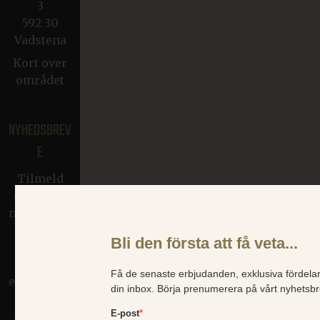
3
592 30
Vadstena
Kort over
området
NYHEDSBREV
E
Tilmeld
dig vores
nyhedsbrev
for at få
nyheder
og
eksklusive
tilbud!
Denne hjemmeside brug