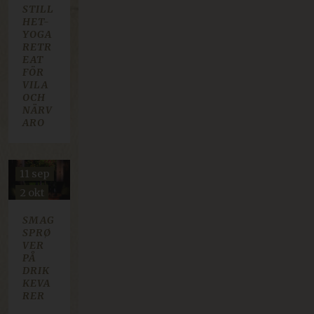
29 nov
STILL
HET-
27 dec
YOGA
31 jan
RETR
EAT
...
FÖR
VILA
OCH
NÄRV
ARO
11 sep
2 okt
30 okt
SMAG
20 nov
SPRØ
VER
PÅ
DRIK
KEVA
RER