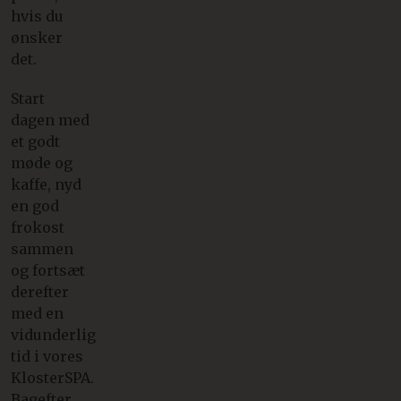
hvis du
ønsker
det.
Start
dagen med
et godt
møde og
kaffe, nyd
en god
frokost
sammen
og fortsæt
derefter
med en
vidunderlig
tid i vores
KlosterSPA.
Bagefter