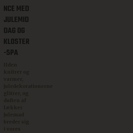
NCE MED
JULEMID
DAG OG
KLOSTER
-SPA
Ilden
knitrer og
varmer,
juledekorationerne
glitrer, og
duften af
lækker
julemad
breder sig
i vores