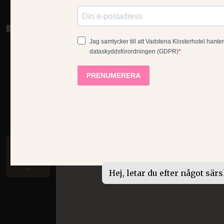
Vi bruger cookies for at forbedre din oplevelse. Di
under domænet klosterhotel.se (inklusive vores spr
mere i
vores cookiepol
Jeg giver
tilladelse
til
ACCEPTER ALLE
behandling
af mine
VIS DETALJER
personlige
data i
ABSOLUT NØDVENDIGE
YDEEVN
henhold til
GDPR
FUNKTIONALITET
UKLASSIFICE
Abonn
er nu
→.
Hej, letar du efter något särs
Absolut nødvendige
Ydeevne
Målretning
Absolut nødvendige cookies muliggør hjemmesidens grun
brugerlogin og kontoadministration. Hjemmesiden kan ikk
nødvendige cookies.