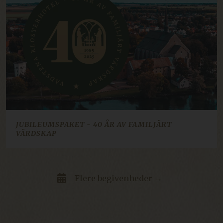
li_gc
5 måneder
LinkedIn Corporation
4 uger
.linkedin.com
ARRAffinitySameSite
Session
Microsoft Corporation
.resources.citybreak.com
CookieScriptConsent
1 år
CookieScript
.klosterhotel.se
JUBILEUMSPAKET - 40 ÅR AV FAMILJÄRT
VÄRDSKAP
CRAFT_CSRF_TOKEN
Session
Cloudflare Inc.
.de.klosterhotel.se
Flere begivenheder →
buid
1 år
Microsoft Corporation
.dep-x.com
CRAFT_CSRF_TOKEN
Session
Cloudflare Inc.
.nb.klosterhotel.se