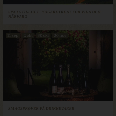
imbox-consent
imbox.io
Session
SPA I STILLHET- YOGARETREAT FÖR VILA OCH
NÄRVARO
d3p_e.gif
mkt.dep-x.com
Session
11 sep
2 okt
30 okt
20 nov
ARRAffinity
Session
Microsoft Corporation
resources.citybreak.com
Google Privacy Policy
CraftSessionId
Session
Pixel & Tonic Inc.
SMAGSPRØVER PÅ DRIKKEVARER
.da.klosterhotel.se