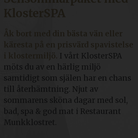
KlosterSPA
Åk bort med din bästa vän eller
käresta på en prisvärd spavistelse
i klostermiljö.
I vårt KlosterSPA
möts du av en härlig miljö
samtidigt som själen har en chans
till återhämtning. Njut av
sommarens sköna dagar med sol,
bad, spa & god mat i Restaurant
Munkklostret.