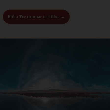
Boka Tre timmar i stillhet →