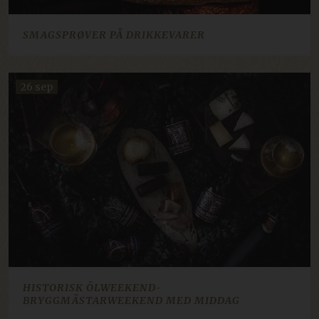
57
.linkedin.com
sekunder
SMAGSPRØVER PÅ DRIKKEVARER
CRAFT_CSRF_TOKEN
Session
Cloudflare Inc.
26 sep
.en.klosterhotel.se
CraftSessionId
Session
Pixel & Tonic Inc.
.nb.klosterhotel.se
CRAFT_CSRF_TOKEN
Session
Cloudflare Inc.
.da.klosterhotel.se
li_gc
5 måneder
LinkedIn Corporation
4 uger
.linkedin.com
ARRAffinitySameSite
Session
Microsoft Corporation
.resources.citybreak.com
HISTORISK ÖLWEEKEND-
BRYGGMÄSTARWEEKEND MED MIDDAG