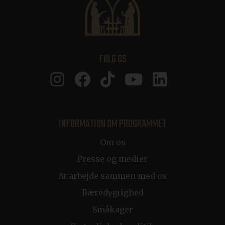
CraftSessionId
Session
Pixel & Tonic Inc.
www.klosterhotel.se
CraftSessionId
Session
Pixel & Tonic Inc.
.en.klosterhotel.se
FØLG OS
bv_jwt
boka.klosterhotel.se
Session
INFORMATION OM PROGRAMMET
ca-bookvisit-ibe
boka.klosterhotel.se
Session
Om os
Presse og medier
At arbejde sammen med os
CRAFT_CSRF_TOKEN
Session
Cloudflare Inc.
Bæredygtighed
www.klosterhotel.se
Småkager
CraftSessionId
Session
Pixel & Tonic Inc.
.de.klosterhotel.se