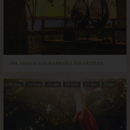
UKLASSIFICEREDE
Absolut nødvendige
Ydeevne
Målretning
Funktionalitet
Uklassificerede
Absolut nødvendige cookies muliggør
SPA, YOGA & SOMMARKVÄLL VID VÄTTERN
hjemmesidens grundlæggende funktionalitet
såsom brugerlogin og kontoadministration.
Hjemmesiden kan ikke bruges korrekt uden de
absolut nødvendige cookies.
30 aug
27 sep
25 okt
29 nov
27 dec
31 jan
Navn
Udbyder / Domæne
Udløbsdato
...
imbox-consent
imbox.io
Session
d3p_e.gif
mkt.dep-x.com
Session