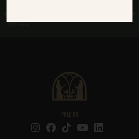
ABSOLUT NØDVENDIGE
YDEEVNE
MÅLRETNING
FUNKTIONALITET
UKLASSIFICEREDE
Absolut nødvendige
Ydeevne
Målretning
Funktionalitet
Uklassificerede
Absolut nødvendige cookies muliggør
hjemmesidens grundlæggende funktionalitet
FØLG OS
såsom brugerlogin og kontoadministration.
Hjemmesiden kan ikke bruges korrekt uden de
absolut nødvendige cookies.
Navn
Udbyder / Domæne
Udløbsdato