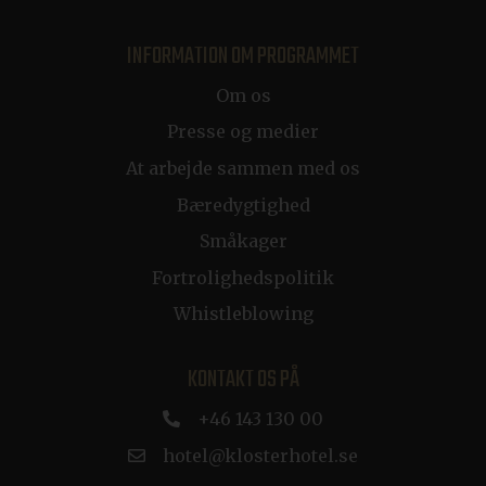
imbox-consent
imbox.io
Session
INFORMATION OM PROGRAMMET
d3p_e.gif
mkt.dep-x.com
Session
Om os
Presse og medier
At arbejde sammen med os
Bæredygtighed
Småkager
ARRAffinity
Session
Microsoft Corporation
Fortrolighedspolitik
resources.citybreak.com
Google Privacy Policy
Whistleblowing
KONTAKT OS PÅ
+46 143 130 00
CraftSessionId
Session
Pixel & Tonic Inc.
.da.klosterhotel.se
hotel@klosterhotel.se