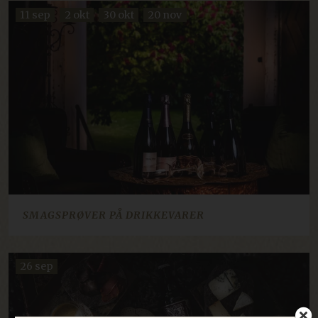
11 sep
2 okt
30 okt
20 nov
SMAGSPRØVER PÅ DRIKKEVARER
26 sep