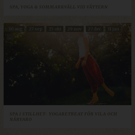
SPA, YOGA & SOMMARKVÄLL VID VÄTTERN
30 aug
27 sep
25 okt
29 nov
27 dec
31 jan
...
SPA I STILLHET- YOGARETREAT FÖR VILA OCH
NÄRVARO