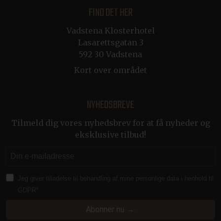
FIND DET HER
ca-bookvisit-ibe
online.bookvisit.com
Session
Vadstena Klosterhotel
Lasarettsgatan 3
592 30 Vadstena
__cf_bm
29 minutter
Cloudflare Inc.
57
.linkedin.com
Kort over området
sekunder
NYHEDSBREVE
CRAFT_CSRF_TOKEN
Session
Cloudflare Inc.
Tilmeld dig vores nyhedsbrev for at få nyheder og
.en.klosterhotel.se
eksklusive tilbud!
CraftSessionId
Session
Pixel & Tonic Inc.
.nb.klosterhotel.se
Jeg giver tilladelse til behandling af mine personlige data i henhold til
CRAFT_CSRF_TOKEN
Session
Cloudflare Inc.
GDPR
.da.klosterhotel.se
Abonner nu →.
li_gc
5 måneder
LinkedIn Corporation